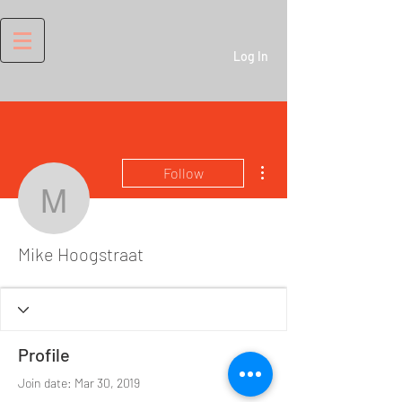
Log In
More actions
Follow
Mike Hoogstraat
Mike Hoogstraat
Profile
Join date: Mar 30, 2019