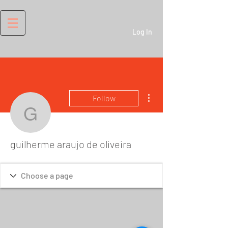
Log In
More actions
Follow
guilherme araujo de oliv
guilherme araujo de oliveira