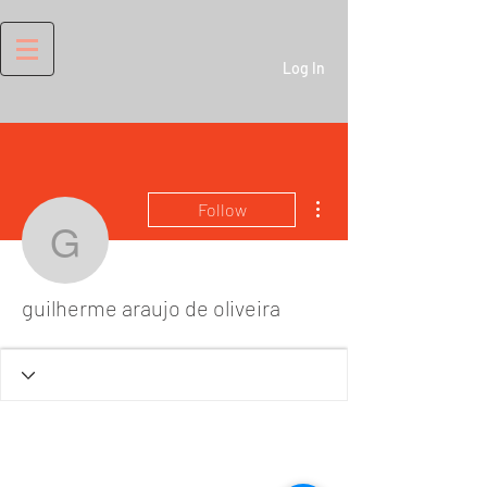
Log In
More actions
Follow
guilherme araujo de oliv
guilherme araujo de oliveira